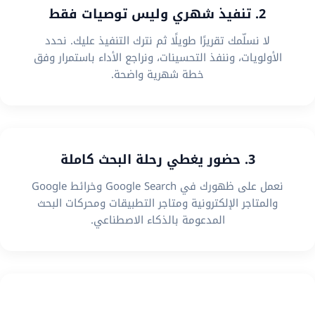
2. تنفيذ شهري وليس توصيات فقط
لا نسلّمك تقريرًا طويلًا ثم نترك التنفيذ عليك. نحدد
الأولويات، وننفذ التحسينات، ونراجع الأداء باستمرار وفق
خطة شهرية واضحة.
3. حضور يغطي رحلة البحث كاملة
نعمل على ظهورك في Google Search وخرائط Google
والمتاجر الإلكترونية ومتاجر التطبيقات ومحركات البحث
المدعومة بالذكاء الاصطناعي.
4. استراتيجية تناسب نموذج عملك