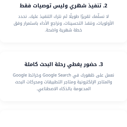
2. تنفيذ شهري وليس توصيات فقط
لا نسلّمك تقريرًا طويلًا ثم نترك التنفيذ عليك. نحدد
الأولويات، وننفذ التحسينات، ونراجع الأداء باستمرار وفق
خطة شهرية واضحة.
3. حضور يغطي رحلة البحث كاملة
نعمل على ظهورك في Google Search وخرائط Google
والمتاجر الإلكترونية ومتاجر التطبيقات ومحركات البحث
المدعومة بالذكاء الاصطناعي.
4. استراتيجية تناسب نموذج عملك