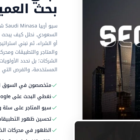
بحث العم
السعودي. نحلل كيف يبحث ال
أو الشراء، ثم نبني استرات
والمتاجر والتطبيقات ومحرك
الشركات؛ بل نحدد الأولوي
المستخدمة، والفرص التي يمكن
متخصصون في السوق ا
نغطي البحث على Google وخرائطه وملفات الأعمال
سيو المتاجر على سلة 
تحسين ظهور التطبيقات على App Store و 
الظهور في محركات الذك