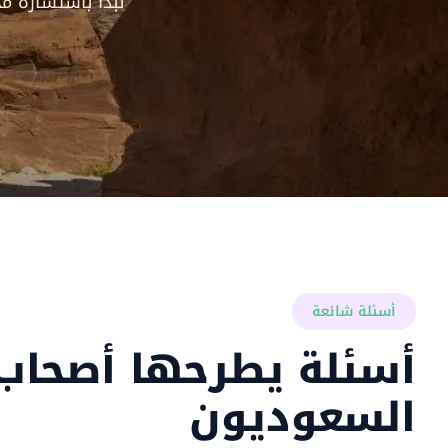
نبدأ باستشارة م
أسئلة شائعة
أسئلة يطرحها أصحاب 
السعوديون