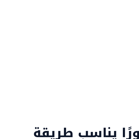
لمتاجر والتطبيقات في السعودية على تحسين
ظهورها في Google وخرائط Google ومحركات البحث بالذكاء
ل البحث إلى زيارات مؤهلة وطلبات حقيقية.
ًا يناسب طريقة