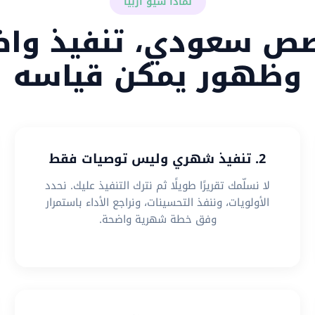
لماذا سيو أربيا
ص سعودي، تنفيذ واض
وظهور يمكن قياسه
2. تنفيذ شهري وليس توصيات فقط
لا نسلّمك تقريرًا طويلًا ثم نترك التنفيذ عليك. نحدد
الأولويات، وننفذ التحسينات، ونراجع الأداء باستمرار
وفق خطة شهرية واضحة.