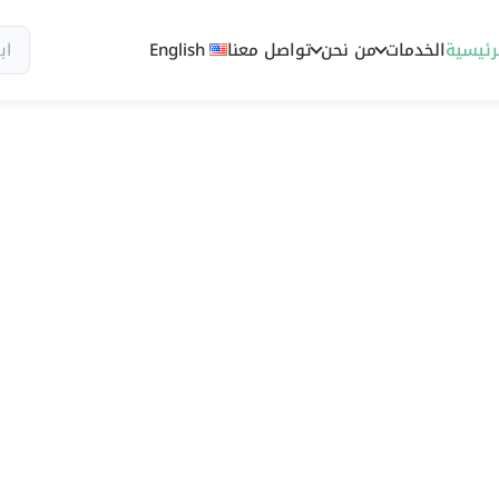
رئيسية
الخدمات
من نحن
تواصل معنا
English
سيو وظهور رقمي مصمم للسوق السعود
سيو أربيا 
سيو في السع
يمكن قياسه