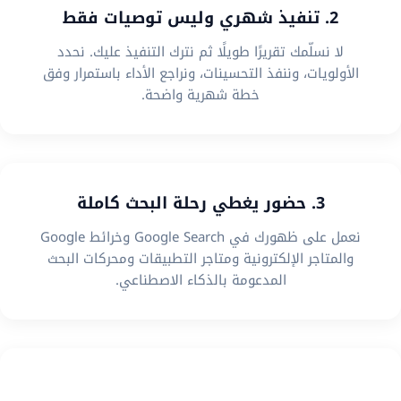
2. تنفيذ شهري وليس توصيات فقط
لا نسلّمك تقريرًا طويلًا ثم نترك التنفيذ عليك. نحدد
الأولويات، وننفذ التحسينات، ونراجع الأداء باستمرار وفق
خطة شهرية واضحة.
3. حضور يغطي رحلة البحث كاملة
نعمل على ظهورك في Google Search وخرائط Google
والمتاجر الإلكترونية ومتاجر التطبيقات ومحركات البحث
المدعومة بالذكاء الاصطناعي.
4. استراتيجية تناسب نموذج عملك