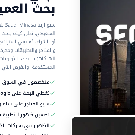
بحث العم
السعودي. نحلل كيف يبحث ال
أو الشراء، ثم نبني استرات
والمتاجر والتطبيقات ومحرك
الشركات؛ بل نحدد الأولوي
المستخدمة، والفرص التي يمكن
متخصصون في السوق ا
نغطي البحث على Google وخرائطه وملفات الأعمال
سيو المتاجر على سلة 
تحسين ظهور التطبيقات على App Store و 
الظهور في محركات الذك