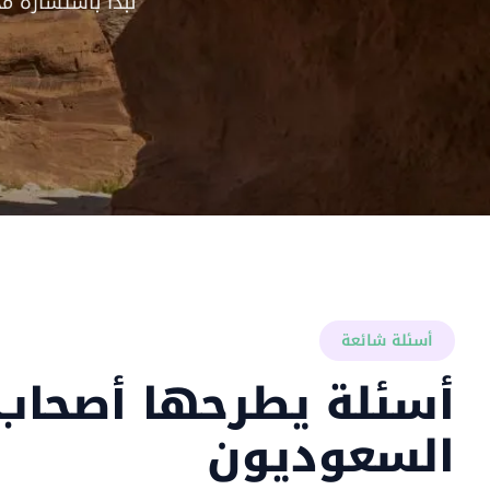
نبدأ باستشارة م
أسئلة شائعة
أسئلة يطرحها أصحاب 
السعوديون