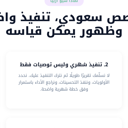
لماذا سيو أربيا
ص سعودي، تنفيذ واض
وظهور يمكن قياسه
2. تنفيذ شهري وليس توصيات فقط
لا نسلّمك تقريرًا طويلًا ثم نترك التنفيذ عليك. نحدد
الأولويات، وننفذ التحسينات، ونراجع الأداء باستمرار
وفق خطة شهرية واضحة.