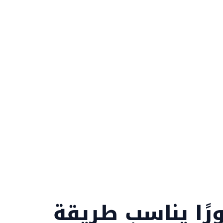
لمتاجر والتطبيقات في السعودية على تحسين
ظهورها في Google وخرائط Google ومحركات البحث بالذكاء
ل البحث إلى زيارات مؤهلة وطلبات حقيقية.
ًا يناسب طريقة