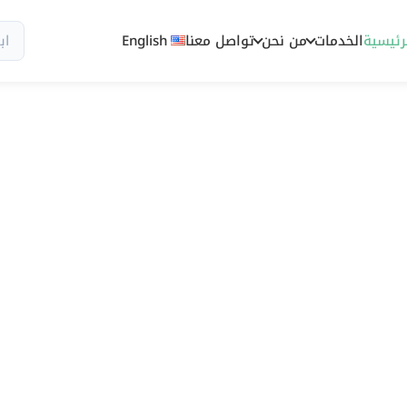
رئيسية
الخدمات
من نحن
تواصل معنا
English
سيو وظهور رقمي مصمم للسوق السعود
سيو أربيا 
سيو في السع
يمكن قياسه