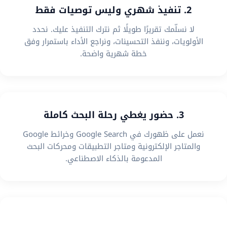
2. تنفيذ شهري وليس توصيات فقط
لا نسلّمك تقريرًا طويلًا ثم نترك التنفيذ عليك. نحدد
الأولويات، وننفذ التحسينات، ونراجع الأداء باستمرار وفق
خطة شهرية واضحة.
3. حضور يغطي رحلة البحث كاملة
نعمل على ظهورك في Google Search وخرائط Google
والمتاجر الإلكترونية ومتاجر التطبيقات ومحركات البحث
المدعومة بالذكاء الاصطناعي.
4. استراتيجية تناسب نموذج عملك