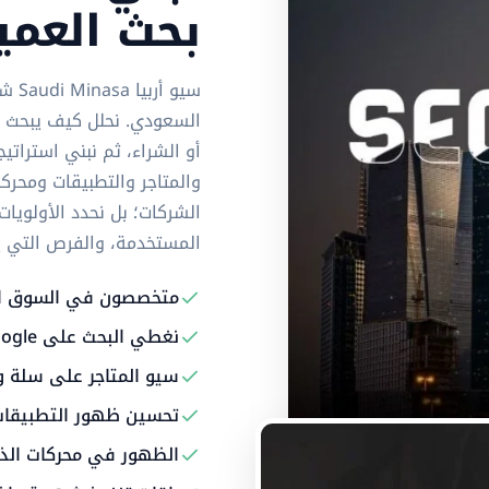
بحث العم
السعودي. نحلل كيف يبحث ال
أو الشراء، ثم نبني استرات
والمتاجر والتطبيقات ومحرك
الشركات؛ بل نحدد الأولوي
المستخدمة، والفرص التي يمكن
متخصصون في السوق ا
نغطي البحث على Google وخرائطه وملفات الأعمال
سيو المتاجر على سلة 
تحسين ظهور التطبيقات على App Store و 
الظهور في محركات الذك