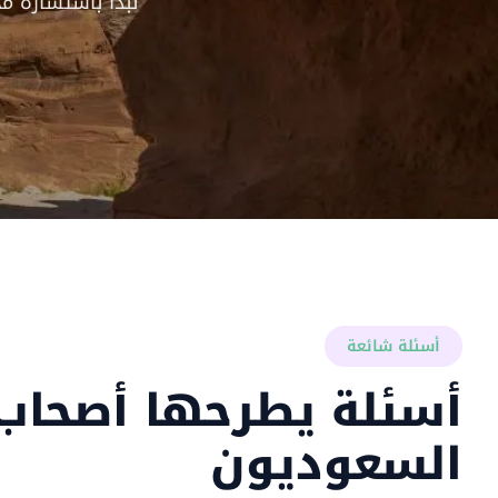
نبدأ باستشارة م
أسئلة شائعة
أسئلة يطرحها أصحاب 
السعوديون