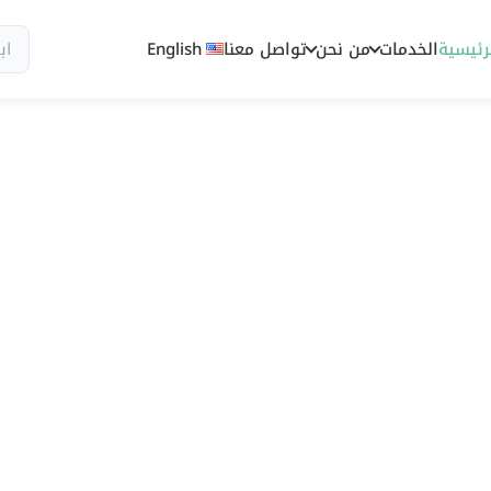
رئيسية
الخدمات
من نحن
تواصل معنا
English
سيو وظهور رقمي مصمم للسوق السعود
سيو أربيا 
سيو في السع
يمكن قياسه