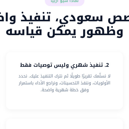
لماذا سيو أربيا
ص سعودي، تنفيذ واض
وظهور يمكن قياسه
2. تنفيذ شهري وليس توصيات فقط
لا نسلّمك تقريرًا طويلًا ثم نترك التنفيذ عليك. نحدد
الأولويات، وننفذ التحسينات، ونراجع الأداء باستمرار
وفق خطة شهرية واضحة.