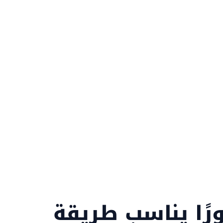
لمتاجر والتطبيقات في السعودية على تحسين
ظهورها في Google وخرائط Google ومحركات البحث بالذكاء
ل البحث إلى زيارات مؤهلة وطلبات حقيقية.
ًا يناسب طريقة