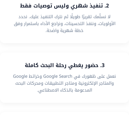
2. تنفيذ شهري وليس توصيات فقط
لا نسلّمك تقريرًا طويلًا ثم نترك التنفيذ عليك. نحدد
الأولويات، وننفذ التحسينات، ونراجع الأداء باستمرار وفق
خطة شهرية واضحة.
3. حضور يغطي رحلة البحث كاملة
نعمل على ظهورك في Google Search وخرائط Google
والمتاجر الإلكترونية ومتاجر التطبيقات ومحركات البحث
المدعومة بالذكاء الاصطناعي.
4. استراتيجية تناسب نموذج عملك