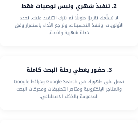
2. تنفيذ شهري وليس توصيات فقط
لا نسلّمك تقريرًا طويلًا ثم نترك التنفيذ عليك. نحدد
الأولويات، وننفذ التحسينات، ونراجع الأداء باستمرار وفق
خطة شهرية واضحة.
3. حضور يغطي رحلة البحث كاملة
نعمل على ظهورك في Google Search وخرائط Google
والمتاجر الإلكترونية ومتاجر التطبيقات ومحركات البحث
المدعومة بالذكاء الاصطناعي.
4. استراتيجية تناسب نموذج عملك