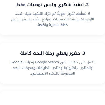
2. تنفيذ شهري وليس توصيات فقط
لا نسلّمك تقريرًا طويلًا ثم نترك التنفيذ عليك. نحدد
الأولويات، وننفذ التحسينات، ونراجع الأداء باستمرار وفق
خطة شهرية واضحة.
3. حضور يغطي رحلة البحث كاملة
نعمل على ظهورك في Google Search وخرائط Google
والمتاجر الإلكترونية ومتاجر التطبيقات ومحركات البحث
المدعومة بالذكاء الاصطناعي.
4. استراتيجية تناسب نموذج عملك