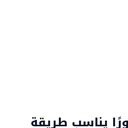
لمتاجر والتطبيقات في السعودية على تحسين
ظهورها في Google وخرائط Google ومحركات البحث بالذكاء
ل البحث إلى زيارات مؤهلة وطلبات حقيقية.
ًا يناسب طريقة