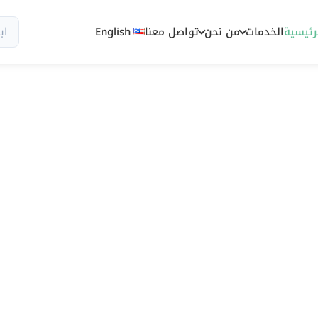
رئيسية
الخدمات
من نحن
تواصل معنا
English
سيو وظهور رقمي مصمم للسوق السعود
سيو أربيا 
سيو في السع
يمكن قياسه