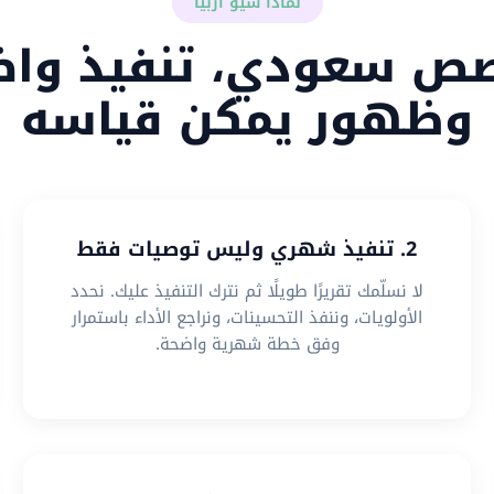
لماذا سيو أربيا
ص سعودي، تنفيذ واض
وظهور يمكن قياسه
2. تنفيذ شهري وليس توصيات فقط
لا نسلّمك تقريرًا طويلًا ثم نترك التنفيذ عليك. نحدد
الأولويات، وننفذ التحسينات، ونراجع الأداء باستمرار
وفق خطة شهرية واضحة.