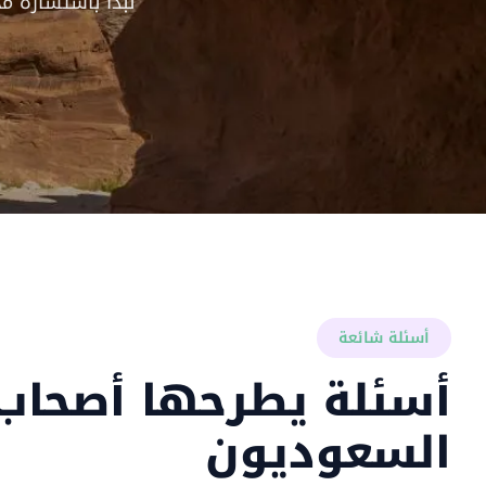
نبدأ باستشارة م
أسئلة شائعة
أسئلة يطرحها أصحاب 
السعوديون