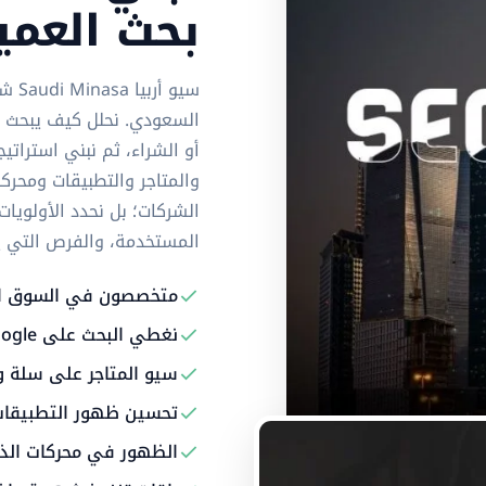
بحث العم
السعودي. نحلل كيف يبحث ال
أو الشراء، ثم نبني استرات
والمتاجر والتطبيقات ومحرك
الشركات؛ بل نحدد الأولوي
المستخدمة، والفرص التي يمكن
متخصصون في السوق ا
نغطي البحث على Google وخرائطه وملفات الأعمال
سيو المتاجر على سلة 
تحسين ظهور التطبيقات على App Store و 
الظهور في محركات الذك