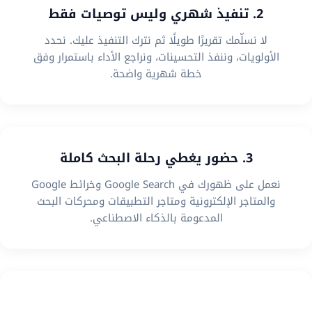
2. تنفيذ شهري وليس توصيات فقط
لا نسلّمك تقريرًا طويلًا ثم نترك التنفيذ عليك. نحدد
الأولويات، وننفذ التحسينات، ونراجع الأداء باستمرار وفق
خطة شهرية واضحة.
3. حضور يغطي رحلة البحث كاملة
نعمل على ظهورك في Google Search وخرائط Google
والمتاجر الإلكترونية ومتاجر التطبيقات ومحركات البحث
المدعومة بالذكاء الاصطناعي.
4. استراتيجية تناسب نموذج عملك