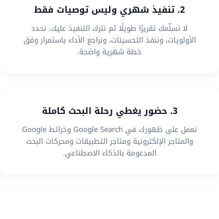
2. تنفيذ شهري وليس توصيات فقط
لا نسلّمك تقريرًا طويلًا ثم نترك التنفيذ عليك. نحدد
الأولويات، وننفذ التحسينات، ونراجع الأداء باستمرار وفق
خطة شهرية واضحة.
3. حضور يغطي رحلة البحث كاملة
نعمل على ظهورك في Google Search وخرائط Google
والمتاجر الإلكترونية ومتاجر التطبيقات ومحركات البحث
المدعومة بالذكاء الاصطناعي.
4. استراتيجية تناسب نموذج عملك