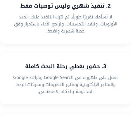
2. تنفيذ شهري وليس توصيات فقط
لا نسلّمك تقريرًا طويلًا ثم نترك التنفيذ عليك. نحدد
الأولويات، وننفذ التحسينات، ونراجع الأداء باستمرار وفق
خطة شهرية واضحة.
3. حضور يغطي رحلة البحث كاملة
نعمل على ظهورك في Google Search وخرائط Google
والمتاجر الإلكترونية ومتاجر التطبيقات ومحركات البحث
المدعومة بالذكاء الاصطناعي.
4. استراتيجية تناسب نموذج عملك