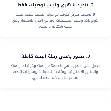
2. تنفيذ شهري وليس توصيات فقط
لا نسلّمك تقريرًا طويلًا ثم نترك التنفيذ عليك. نحدد
الأولويات، وننفذ التحسينات، ونراجع الأداء باستمرار وفق
خطة شهرية واضحة.
3. حضور يغطي رحلة البحث كاملة
نعمل على ظهورك في Google Search وخرائط Google
والمتاجر الإلكترونية ومتاجر التطبيقات ومحركات البحث
المدعومة بالذكاء الاصطناعي.
4. استراتيجية تناسب نموذج عملك