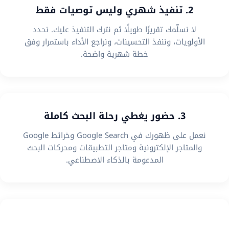
2. تنفيذ شهري وليس توصيات فقط
لا نسلّمك تقريرًا طويلًا ثم نترك التنفيذ عليك. نحدد
الأولويات، وننفذ التحسينات، ونراجع الأداء باستمرار وفق
خطة شهرية واضحة.
3. حضور يغطي رحلة البحث كاملة
نعمل على ظهورك في Google Search وخرائط Google
والمتاجر الإلكترونية ومتاجر التطبيقات ومحركات البحث
المدعومة بالذكاء الاصطناعي.
4. استراتيجية تناسب نموذج عملك