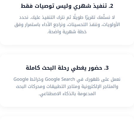
2. تنفيذ شهري وليس توصيات فقط
لا نسلّمك تقريرًا طويلًا ثم نترك التنفيذ عليك. نحدد
الأولويات، وننفذ التحسينات، ونراجع الأداء باستمرار وفق
خطة شهرية واضحة.
3. حضور يغطي رحلة البحث كاملة
نعمل على ظهورك في Google Search وخرائط Google
والمتاجر الإلكترونية ومتاجر التطبيقات ومحركات البحث
المدعومة بالذكاء الاصطناعي.
4. استراتيجية تناسب نموذج عملك