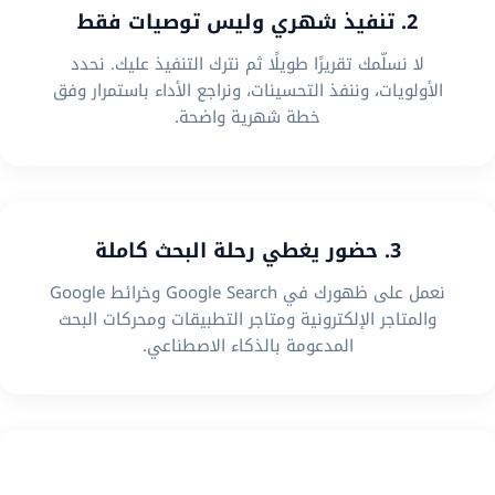
2. تنفيذ شهري وليس توصيات فقط
لا نسلّمك تقريرًا طويلًا ثم نترك التنفيذ عليك. نحدد
الأولويات، وننفذ التحسينات، ونراجع الأداء باستمرار وفق
خطة شهرية واضحة.
3. حضور يغطي رحلة البحث كاملة
نعمل على ظهورك في Google Search وخرائط Google
والمتاجر الإلكترونية ومتاجر التطبيقات ومحركات البحث
المدعومة بالذكاء الاصطناعي.
4. استراتيجية تناسب نموذج عملك