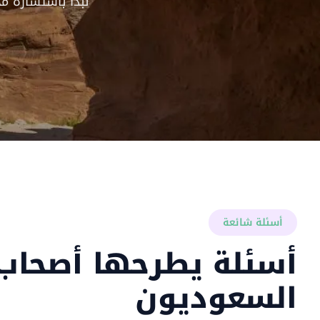
نبدأ باستشارة م
أسئلة شائعة
أسئلة يطرحها أصحاب 
السعوديون