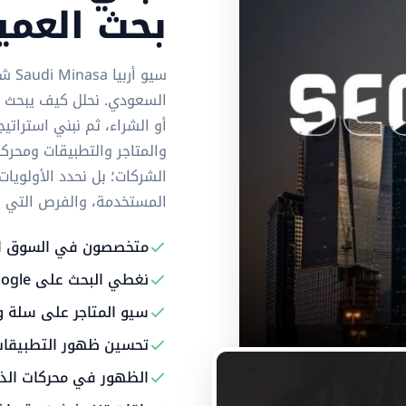
بحث العم
السعودي. نحلل كيف يبحث ال
أو الشراء، ثم نبني استرات
والمتاجر والتطبيقات ومحرك
الشركات؛ بل نحدد الأولوي
المستخدمة، والفرص التي يمكن
متخصصون في السوق ا
نغطي البحث على Google وخرائطه وملفات الأعمال
سيو المتاجر على سلة 
تحسين ظهور التطبيقات على App Store و 
الظهور في محركات الذك