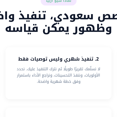
لماذا سيو أربيا
ص سعودي، تنفيذ واض
وظهور يمكن قياسه
2. تنفيذ شهري وليس توصيات فقط
لا نسلّمك تقريرًا طويلًا ثم نترك التنفيذ عليك. نحدد
الأولويات، وننفذ التحسينات، ونراجع الأداء باستمرار
وفق خطة شهرية واضحة.