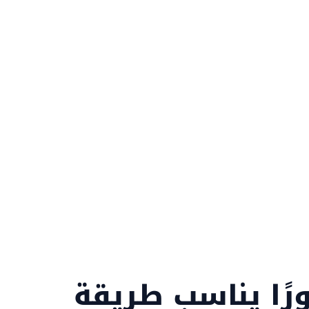
لمتاجر والتطبيقات في السعودية على تحسين
ظهورها في Google وخرائط Google ومحركات البحث بالذكاء
ل البحث إلى زيارات مؤهلة وطلبات حقيقية.
ًا يناسب طريقة