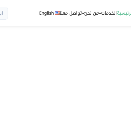
رئيسية
الخدمات
من نحن
تواصل معنا
English
سيو وظهور رقمي مصمم للسوق السعود
سيو أربيا 
سيو في السع
يمكن قياسه