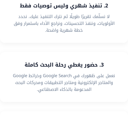
2. تنفيذ شهري وليس توصيات فقط
لا نسلّمك تقريرًا طويلًا ثم نترك التنفيذ عليك. نحدد
الأولويات، وننفذ التحسينات، ونراجع الأداء باستمرار وفق
خطة شهرية واضحة.
3. حضور يغطي رحلة البحث كاملة
نعمل على ظهورك في Google Search وخرائط Google
والمتاجر الإلكترونية ومتاجر التطبيقات ومحركات البحث
المدعومة بالذكاء الاصطناعي.
4. استراتيجية تناسب نموذج عملك